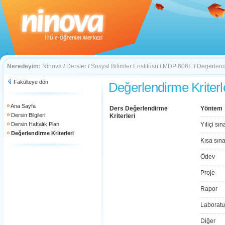
Neredeyim:
Ninova
/
Dersler
/
Sosyal Bilimler Enstitüsü
/
MDP 606E
/
Degerlendi
Fakülteye dön
Değerlendirme Kriterl
Ana Sayfa
Ders Değerlendirme
Yöntem
Dersin Bilgileri
Kriterleri
Dersin Haftalık Planı
Yıliçi sın
Değerlendirme Kriterleri
Kısa sın
Ödev
Proje
Rapor
Laboratu
Diğer