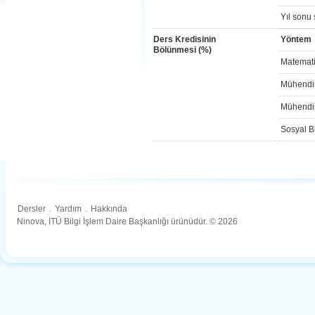
Yıl sonu 
Ders Kredisinin
Yöntem
Bölünmesi (%)
Matemati
Mühendis
Mühendis
Sosyal Bi
Dersler
.
Yardım
.
Hakkında
Ninova, İTÜ Bilgi İşlem Daire Başkanlığı ürünüdür. © 2026