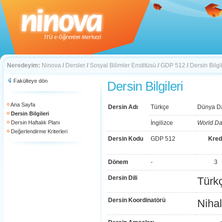
Neredeyim:
Ninova
/
Dersler
/
Sosyal Bilimler Enstitüsü
/
GDP 512
/
Dersin Bilgil
Fakülteye dön
Dersin Bilgileri
Ana Sayfa
Dersin Adı
Türkçe
Dünya Da
Dersin Bilgileri
Dersin Haftalık Planı
İngilizce
World Da
Değerlendirme Kriterleri
Dersin Kodu
GDP 512
Kred
Dönem
-
3
Dersin Dili
Türk
Dersin Koordinatörü
Niha