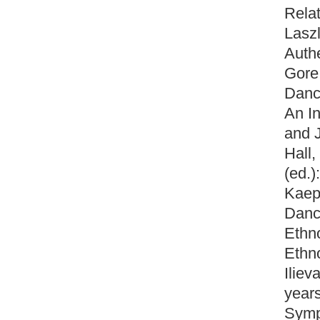
Relat
Laszl
Auth
Gore,
Danc
An I
and J
Hall,
(ed.)
Kaepp
Dance
Ethno
Ethn
Iliev
years
Symp