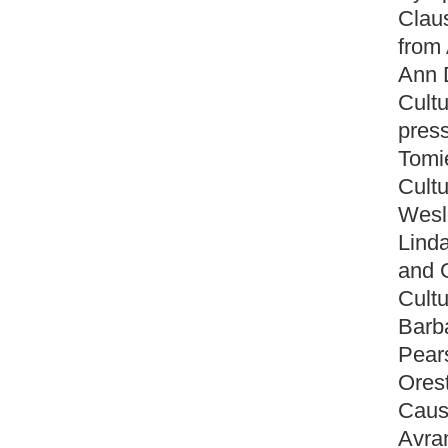
Clau
from
Ann D
Cult
pres
Tomi
Cult
Wesl
Lind
and 
Cultu
Barba
Pear
Ores
Cause
Avram