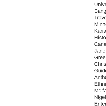
Unive
Sangi
Trave
Minn
Karia
Histo
Cana
Jane
Greec
Chri
Guide
Anth
Ethni
Mc f
Nigel
Enter