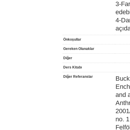
3-Far
edeb
4-Dan
açıda
Önkoşullar
Gereken Olanaklar
Diğer
Ders Kitabı
Diğer Referanslar
Buck
Ench
and a
Anth
2001/
no. 1
Felfö