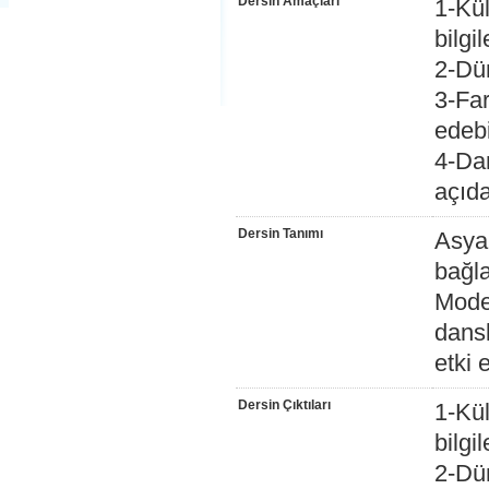
Dersin Amaçları
1-Kül
bilgi
2-Dün
3-Far
edeb
4-Dan
açıda
Dersin Tanımı
Asya,
bağl
Moder
dansl
etki 
Dersin Çıktıları
1-Kül
bilgi
2-Dün