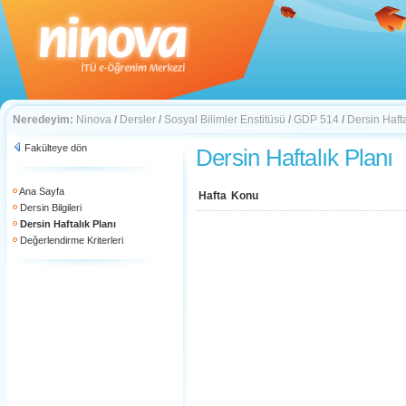
Neredeyim:
Ninova
/
Dersler
/
Sosyal Bilimler Enstitüsü
/
GDP 514
/
Dersin Hafta
Fakülteye dön
Dersin Haftalık Planı
Ana Sayfa
Hafta
Konu
Dersin Bilgileri
Dersin Haftalık Planı
Değerlendirme Kriterleri