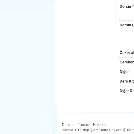
Dersin T
Dersin Çı
Önkoşul
Gereken
Diğer
Ders Kit
Diğer Re
Dersler
.
Yardım
.
Hakkında
Ninova, İTÜ Bilgi İşlem Daire Başkanlığı ür