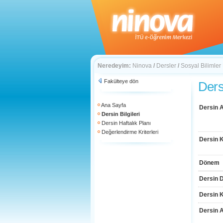
Neredeyim:
Ninova
/
Dersler
/
Sosyal Bilimler
Fakülteye dön
Dersi
Ana Sayfa
Dersin A
Dersin Bilgileri
Dersin Haftalık Planı
Değerlendirme Kriterleri
Dersin 
Dönem
Dersin D
Dersin 
Dersin 