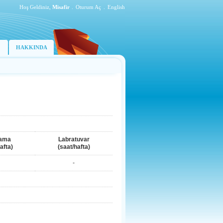
Hoş Geldiniz,
Misafir
.
Oturum Aç
.
English
HAKKINDA
lama
Labratuvar
afta)
(saat/hafta)
-