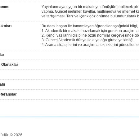
anımı
Yayınlanmaya uygun bir makaleye dönüştürülebilecek bir k
yapma. Güncel metinler, kayıtlar, mültimedya ve internet k
ve tartışılması. Tarz ve içerik göz önünde bulundurularak b
ktıları
Bu dersi başarı ile tamamlayan öğrenciler aşağıdaki bilgi, b
1. Akademik bir makale hazırlamak için gereken araştırmanı
2. Kendi yazılarını disipline özgü normlar çerçevesinde gö
3. Güncel Akademik dünya ile diyaloğa girme yetkinliği.
4. Arama stratejilerini ve araştırma tekniklerini güncelleme
lar
 Olanaklar
abı
feranslar
ünüdür. © 2026