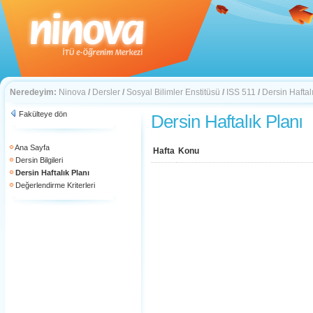
Neredeyim:
Ninova
/
Dersler
/
Sosyal Bilimler Enstitüsü
/
ISS 511
/
Dersin Haftal
Fakülteye dön
Dersin Haftalık Planı
Ana Sayfa
Hafta
Konu
Dersin Bilgileri
Dersin Haftalık Planı
Değerlendirme Kriterleri