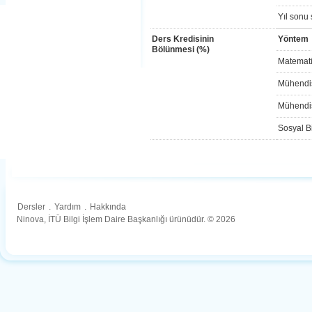
Yıl sonu 
Ders Kredisinin
Yöntem
Bölünmesi (%)
Matemati
Mühendis
Mühendis
Sosyal Bi
Dersler
.
Yardım
.
Hakkında
Ninova, İTÜ Bilgi İşlem Daire Başkanlığı ürünüdür. © 2026