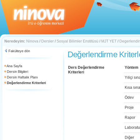
Neredeyim:
Ninova
/
Dersler
/
Sosyal Bilimler Enstitüsü
/
MJT YET
/
Degerlendirm
Fakülteye dön
Değerlendirme Kriterl
Ana Sayfa
Ders Değerlendirme
Yöntem
Dersin Bilgileri
Kriterleri
Dersin Haftalık Planı
Yıliçi sın
Değerlendirme Kriterleri
Kısa sın
Ödev
Proje
Rapor
Laboratu
Diğer