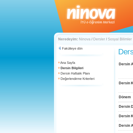
Neredeyim:
Ninova
/
Dersler
/
Sosyal Bilimler
Fakülteye dön
Dersi
Ana Sayfa
Dersin A
Dersin Bilgileri
Dersin Haftalık Planı
Değerlendirme Kriterleri
Dersin 
Dönem
Dersin D
Dersin 
Dersin 