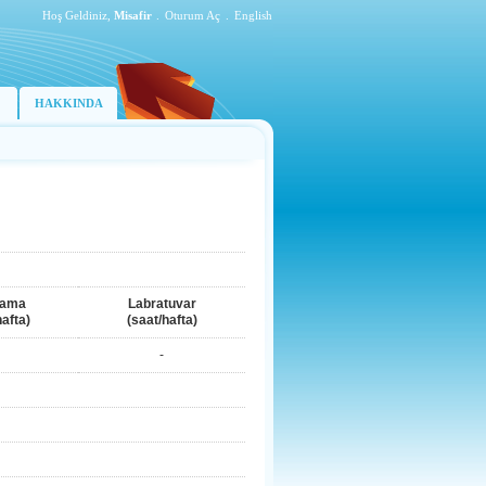
Hoş Geldiniz,
Misafir
.
Oturum Aç
.
English
HAKKINDA
lama
Labratuvar
hafta)
(saat/hafta)
-