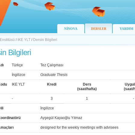
NİNOVA
DERSLER
YARDIM
 Enstitüsü
/
IKE YLT
/
Dersin Bilgileri
n Bilgileri
dı
Türkçe
Tez Çalışması
İngilizce
Graduate Thesis
Kodu
IKE YLT
Kredi
Ders
Uygu
(saat/hafta)
(saat/
-
3
1
-
ili
İngilizce
Koordinatörü
Ayşegül Kayaoğlu Yılmaz
Amaçları
designed for the weekly meetings with advisees