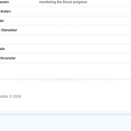
anımı
monitoring the thesis progress
ktıları
lar
 Olanaklar
abı
feranslar
ünüdür. © 2026