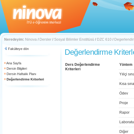
Neredeyim:
Ninova
/
Dersler
/
Sosyal Bilimler Enstitüsü
/
DZC 610
/
Degerlendirm
Fakülteye dön
Değerlendirme Kriterl
Ana Sayfa
Ders Değerlendirme
Yöntem
Dersin Bilgileri
Kriterleri
Dersin Haftalık Planı
Yıliçi sın
Değerlendirme Kriterleri
Kısa sın
Ödev
Proje
Rapor
Laboratu
Diğer