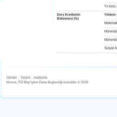
Yıl sonu 
Ders Kredisinin
Yöntem
Bölünmesi (%)
Matemati
Mühendis
Mühendis
Sosyal Bi
Dersler
.
Yardım
.
Hakkında
Ninova, İTÜ Bilgi İşlem Daire Başkanlığı ürünüdür. © 2026