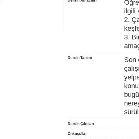
Dersin Amaçları
Öğre
ilgili
2. Ça
keşf
3. Bi
amaç
Dersin Tanımı
Son o
çalış
yelp
konu
bugü
nerey
sürü
Dersin Çıktıları
Önkoşullar