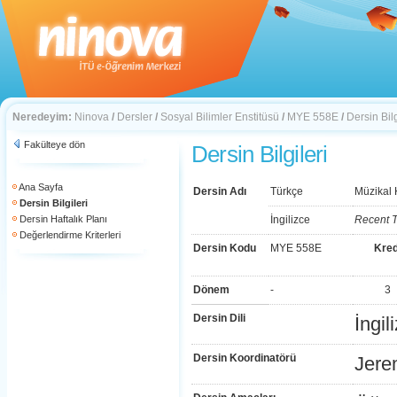
Neredeyim:
Ninova
/
Dersler
/
Sosyal Bilimler Enstitüsü
/
MYE 558E
/
Dersin Bilg
Fakülteye dön
Dersin Bilgileri
Ana Sayfa
Dersin Adı
Türkçe
Müzikal 
Dersin Bilgileri
Dersin Haftalık Planı
İngilizce
Recent T
Değerlendirme Kriterleri
Dersin Kodu
MYE 558E
Kred
Dönem
-
3
Dersin Dili
İngil
Dersin Koordinatörü
Jere