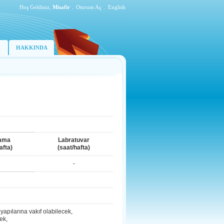
Hoş Geldiniz,
Misafir
.
Oturum Aç
.
English
HAKKINDA
ama
Labratuvar
afta)
(saat/hafta)
-
yapılarına vakıf olabilecek,
ek,