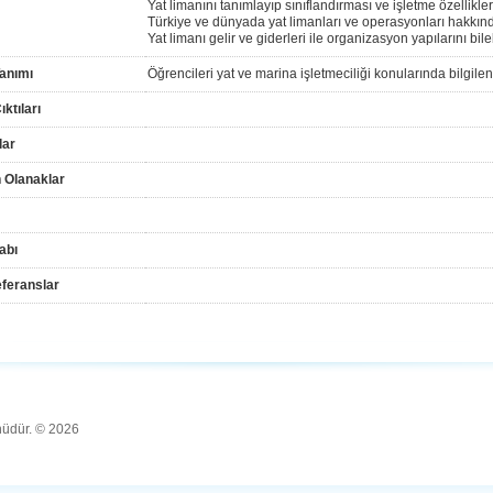
Yat limanını tanımlayıp sınıflandırması ve işletme özellikle
Türkiye ve dünyada yat limanları ve operasyonları hakkında
Yat limanı gelir ve giderleri ile organizasyon yapılarını bil
anımı
Öğrencileri yat ve marina işletmeciliği konularında bilgile
ktıları
lar
 Olanaklar
abı
feranslar
ünüdür. © 2026