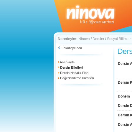
Neredeyim:
Ninova
/
Dersler
/
Sosyal Bilimler
Fakülteye dön
Dersi
Ana Sayfa
Dersin A
Dersin Bilgileri
Dersin Haftalık Planı
Değerlendirme Kriterleri
Dersin 
Dönem
Dersin D
Dersin 
Dersin 