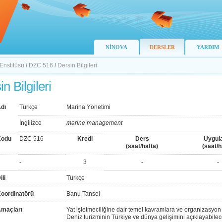
NİNOVA
DERSLER
YARDIM
 Enstitüsü
/
DZC 516
/
Dersin Bilgileri
n Bilgileri
dı
Türkçe
Marina Yönetimi
İngilizce
marine management
Kodu
DZC 516
Kredi
Ders
Uygul
(saat/hafta)
(saat/h
-
3
-
-
ili
Türkçe
Koordinatörü
Banu Tansel
Amaçları
Yat işletmeciliğine dair temel kavramlara ve organizasyon 
Deniz turizminin Türkiye ve dünya gelişimini açıklayabilec