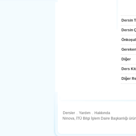
Dersin T
Dersin Çı
Önkoşul
Gereken
Diğer
Ders Kit
Diğer Re
Dersler
.
Yardım
.
Hakkında
Ninova, İTÜ Bilgi İşlem Daire Başkanlığı ür