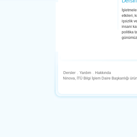
Dersin
İşletmele
etkileri,
işsizlik 
insani ka
politika 
günümüz 
Dersler
.
Yardım
.
Hakkında
Ninova, İTÜ Bilgi İşlem Daire Başkanlığı ür