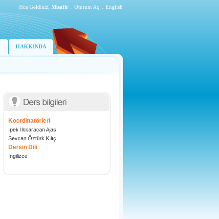
Hoş Geldiniz,
Misafir
.
Oturum Aç
.
English
HAKKINDA
Koordinatörleri
İpek İlkkaracan Ajas
Sevcan Öztürk Kılıç
Dersin Dili
İngilizce