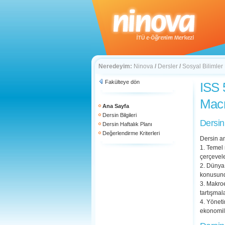
Neredeyim:
Ninova
/
Dersler
/
Sosyal Bilimler
Fakülteye dön
ISS 
Mac
Ana Sayfa
Dersin Bilgileri
Dersin
Dersin Haftalık Planı
Değerlendirme Kriterleri
Dersin am
1. Temel 
çerçevele
2. Dünya 
konusunda
3. Makroe
tartışmal
4. Yöneti
ekonomile