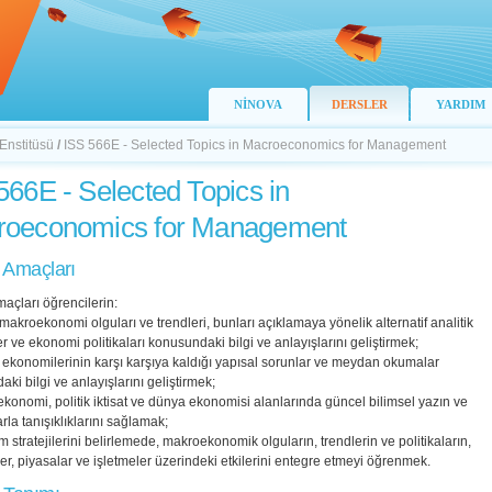
NİNOVA
DERSLER
YARDIM
 Enstitüsü
/
ISS 566E - Selected Topics in Macroeconomics for Management
566E - Selected Topics in
roeconomics for Management
 Amaçları
açları öğrencilerin:
makroekonomi olguları ve trendleri, bunları açıklamaya yönelik alternatif analitik
r ve ekonomi politikaları konusundaki bilgi ve anlayışlarını geliştirmek;
ekonomilerinin karşı karşıya kaldığı yapısal sorunlar ve meydan okumalar
ki bilgi ve anlayışlarını geliştirmek;
konomi, politik iktisat ve dünya ekonomisi alanlarında güncel bilimsel yazın ve
arla tanışıklıklarını sağlamak;
m stratejilerini belirlemede, makroekonomik olguların, trendlerin ve politikaların,
r, piyasalar ve işletmeler üzerindeki etkilerini entegre etmeyi öğrenmek.