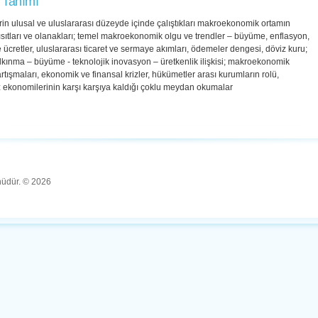
 Tanımı
rin ulusal ve uluslararası düzeyde içinde çalıştıkları makroekonomik ortamın
 kısıtları ve olanakları; temel makroekonomik olgu ve trendler – büyüme, enflasyon,
ve ücretler, uluslararası ticaret ve sermaye akımları, ödemeler dengesi, döviz kuru;
lkınma – büyüme - teknolojik inovasyon – üretkenlik ilişkisi; makroekonomik
tartışmaları, ekonomik ve finansal krizler, hükümetler arası kurumların rolü,
ekonomilerinin karşı karşıya kaldığı çoklu meydan okumalar
ünüdür. © 2026