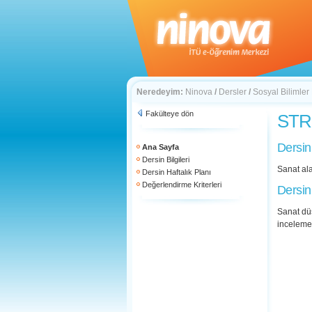
Neredeyim:
Ninova
/
Dersler
/
Sosyal Bilimler
Fakülteye dön
STR 
Dersin
Ana Sayfa
Dersin Bilgileri
Sanat al
Dersin Haftalık Planı
Değerlendirme Kriterleri
Dersin
Sanat dü
inceleme