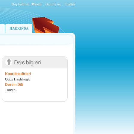
Hoş Geldiniz,
Misafir
.
Oturum Aç
.
English
HAKKINDA
Koordinatörleri
Oğuz Haşlakoğlu
Dersin Dili
Türkçe