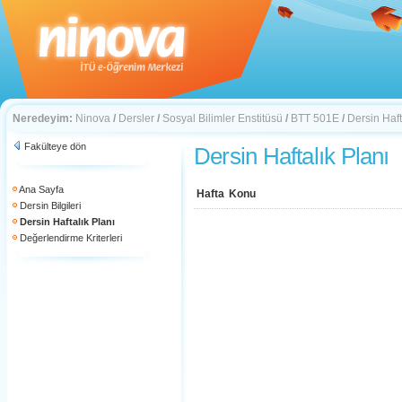
Neredeyim:
Ninova
/
Dersler
/
Sosyal Bilimler Enstitüsü
/
BTT 501E
/
Dersin Haft
Fakülteye dön
Dersin Haftalık Planı
Ana Sayfa
Hafta
Konu
Dersin Bilgileri
Dersin Haftalık Planı
Değerlendirme Kriterleri