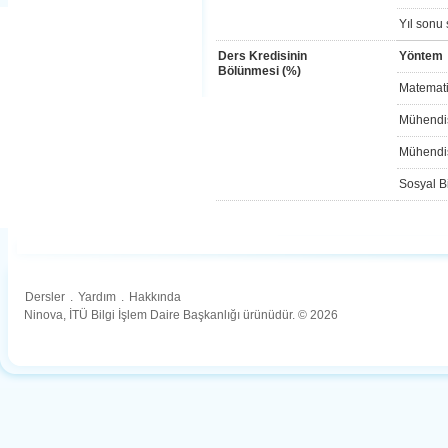
Yıl sonu 
Ders Kredisinin
Yöntem
Bölünmesi (%)
Matemati
Mühendis
Mühendis
Sosyal Bi
Dersler
.
Yardım
.
Hakkında
Ninova, İTÜ Bilgi İşlem Daire Başkanlığı ürünüdür. © 2026