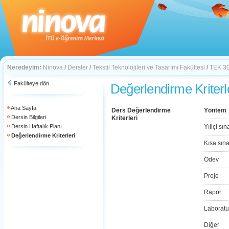
Neredeyim:
Ninova
/
Dersler
/
Tekstil Teknolojileri ve Tasarımı Fakültesi
/
TEK 3
Fakülteye dön
Değerlendirme Kriterl
Ana Sayfa
Ders Değerlendirme
Yöntem
Dersin Bilgileri
Kriterleri
Dersin Haftalık Planı
Yıliçi sın
Değerlendirme Kriterleri
Kısa sın
Ödev
Proje
Rapor
Laboratu
Diğer