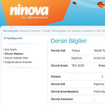
Neredeyim:
Ninova
/
Dersler
/
Tekstil Teknolojileri ve Tasarımı Fakültesi
/
TEK 3
Fakülteye dön
Dersin Bilgileri
Ana Sayfa
Dersin Adı
Türkçe
Tekstil T
Dersin Bilgileri
Dersin Haftalık Planı
İngilizce
Int.toCo
Değerlendirme Kriterleri
Dersin Kodu
TEK 302E
Kred
Dönem
-
2
Dersin Dili
İngilizce
Dersin Koordinatörü
Pelin Alt
Dersin Amaçları
.