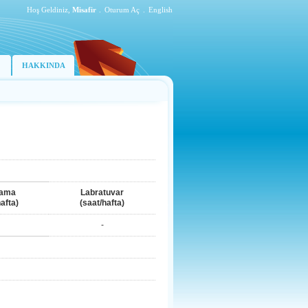
Hoş Geldiniz,
Misafir
.
Oturum Aç
.
English
HAKKINDA
lama
Labratuvar
afta)
(saat/hafta)
-