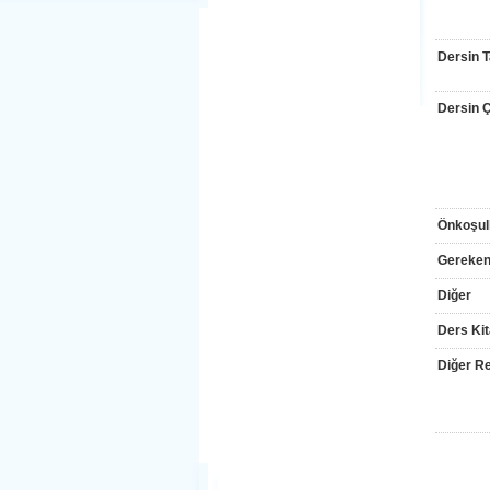
Dersin T
Dersin Çı
Önkoşul
Gereken
Diğer
Ders Kit
Diğer Re