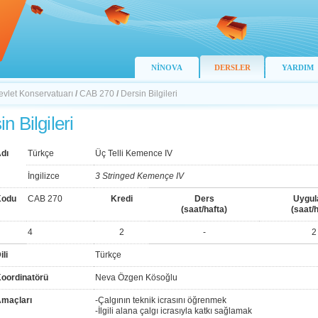
NİNOVA
DERSLER
YARDIM
evlet Konservatuarı
/
CAB 270
/
Dersin Bilgileri
n Bilgileri
dı
Türkçe
Üç Telli Kemence IV
İngilizce
3 Stringed Kemençe IV
Kodu
CAB 270
Kredi
Ders
Uygu
(saat/hafta)
(saat/h
4
2
-
2
ili
Türkçe
Koordinatörü
Neva Özgen Kösoğlu
Amaçları
-Çalgının teknik icrasını öğrenmek
-İlgili alana çalgı icrasıyla katkı sağlamak