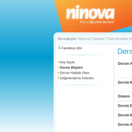
Neredeyim:
Ninova
/
Dersler
/
Türk Musikisi D
Fakülteye dön
Dersi
Ana Sayfa
Dersin A
Dersin Bilgileri
Dersin Haftalık Planı
Değerlendirme Kriterleri
Dersin 
Dönem
Dersin D
Dersin 
Dersin 