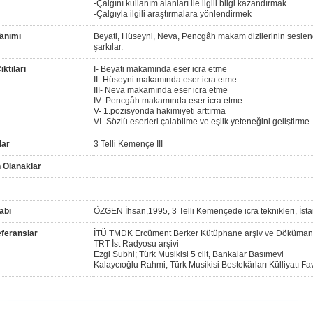
-Çalgını kullanım alanları ile ilgili bilgi kazandırmak
-Çalgıyla ilgili araştırmalara yönlendirmek
anımı
Beyati, Hüseyni, Neva, Pencgâh makam dizilerinin seslendi
şarkılar.
ktıları
I- Beyati makamında eser icra etme
II- Hüseyni makamında eser icra etme
III- Neva makamında eser icra etme
IV- Pencgâh makamında eser icra etme
V- 1.pozisyonda hakimiyeti arttırma
VI- Sözlü eserleri çalabilme ve eşlik yeteneğini geliştirme
lar
3 Telli Kemençe III
 Olanaklar
abı
ÖZGEN İhsan,1995, 3 Telli Kemençede icra teknikleri, İsta
feranslar
İTÜ TMDK Ercüment Berker Kütüphane arşiv ve Dökümant
TRT İst Radyosu arşivi
Ezgi Subhi; Türk Musikisi 5 cilt, Bankalar Basımevi
Kalaycıoğlu Rahmi; Türk Musikisi Bestekârları Külliyatı F