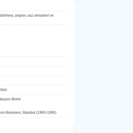
rilmesi, peşrev, saz semaileri ve
nbul.
asyon Birimi
avori Basımevi, İstanbul.(1960-1990)