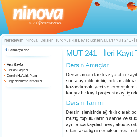
Neredeyim:
Ninova
/
Dersler
/
Türk Musikisi Devlet Konservatuarı
/
MUT 241 - İle
Fakülteye dön
MUT 241 - İleri Kayıt 
Dersin Amaçları
Ana Sayfa
Dersin Bilgileri
Dersin amacı farklı ve yaratıcı kayıt
Dersin Haftalık Planı
sonra ayrıntılı bir biçimde anlatılm
Değerlendirme Kriterleri
kazandırmak, yeni ve karmaşık mikr
karışık bir kayıt projesini akışı içi
Dersin Tanımı
Dersin işlenişinde ağırlıklı olarak p
müziği topluluklarının sahne ve stüdy
aynı anda kaydedilmesi, akustik orta
ortam akustiğinin örneklenmesi ile ilgi