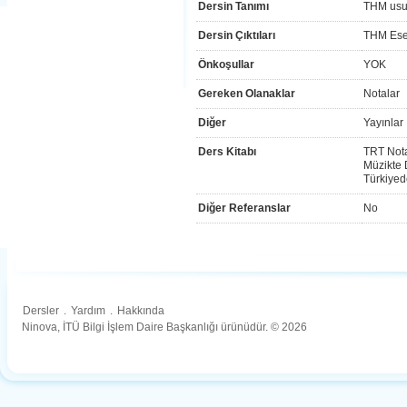
Dersin Tanımı
THM usu
Dersin Çıktıları
THM Eser
Önkoşullar
YOK
Gereken Olanaklar
Notalar
Diğer
Yayınlar
Ders Kitabı
TRT Nota
Müzikte 
Türkiyed
Diğer Referanslar
No
Dersler
.
Yardım
.
Hakkında
Ninova, İTÜ Bilgi İşlem Daire Başkanlığı ürünüdür. © 2026