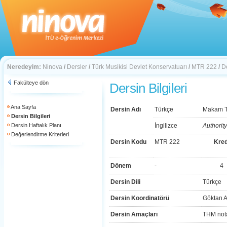
Neredeyim:
Ninova
/
Dersler
/
Türk Musikisi Devlet Konservatuarı
/
MTR 222
/
De
Fakülteye dön
Dersin Bilgileri
Ana Sayfa
Dersin Adı
Türkçe
Makam Te
Dersin Bilgileri
Dersin Haftalık Planı
İngilizce
Authorit
Değerlendirme Kriterleri
Dersin Kodu
MTR 222
Kred
Dönem
-
4
Dersin Dili
Türkçe
Dersin Koordinatörü
Göktan 
Dersin Amaçları
THM nota