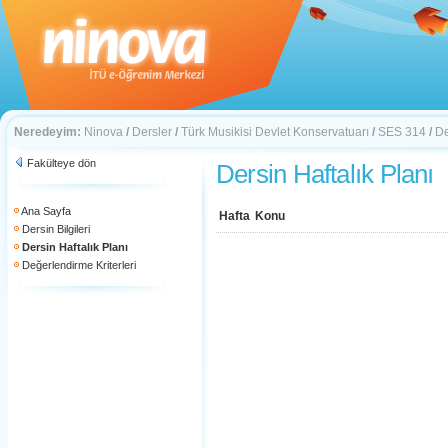
Neredeyim:
Ninova
/
Dersler
/
Türk Musikisi Devlet Konservatuarı
/
SES 314
/
De
Fakülteye dön
Dersin Haftalık Planı
Ana Sayfa
Hafta
Konu
Dersin Bilgileri
Dersin Haftalık Planı
Değerlendirme Kriterleri