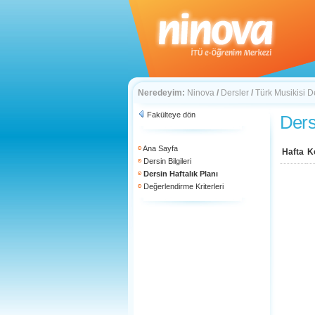
Neredeyim:
Ninova
/
Dersler
/
Türk Musikisi D
Fakülteye dön
Ders
Ana Sayfa
Hafta
K
Dersin Bilgileri
Dersin Haftalık Planı
Değerlendirme Kriterleri