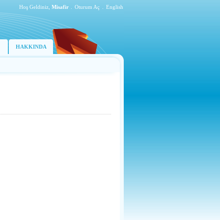
Hoş Geldiniz,
Misafir
.
Oturum Aç
.
English
HAKKINDA