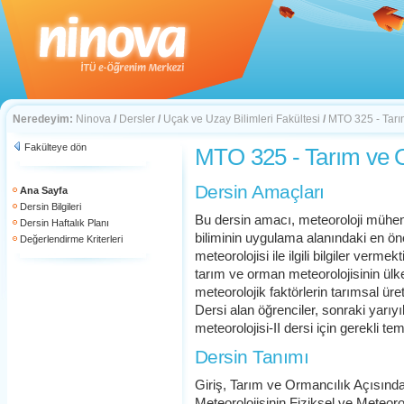
Neredeyim:
Ninova
/
Dersler
/
Uçak ve Uzay Bilimleri Fakültesi
/
MTO 325 - Tarı
Fakülteye dön
MTO 325 - Tarım ve O
Dersin Amaçları
Ana Sayfa
Dersin Bilgileri
Bu dersin amacı, meteoroloji mühend
Dersin Haftalık Planı
biliminin uygulama alanındaki en ön
Değerlendirme Kriterleri
meteorolojisi ile ilgili bilgiler vermek
tarım ve orman meteorolojisinin ül
meteorolojik faktörlerin tarımsal üret
Dersi alan öğrenciler, sonraki yarıy
meteorolojisi-II dersi için gerekli tem
Dersin Tanımı
Giriş, Tarım ve Ormancılık Açısın
Meteorolojisinin Fiziksel ve Meteoro