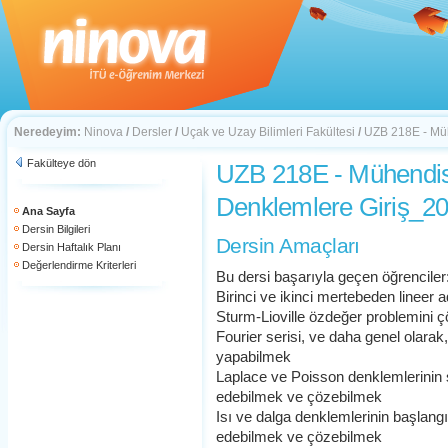
Neredeyim:
Ninova
/
Dersler
/
Uçak ve Uzay Bilimleri Fakültesi
/
UZB 218E - Müh
Fakülteye dön
UZB 218E - Mühendisl
Denklemlere Giriş_2
Ana Sayfa
Dersin Bilgileri
Dersin Amaçları
Dersin Haftalık Planı
Değerlendirme Kriterleri
Bu dersi başarıyla geçen öğrenciler
Birinci ve ikinci mertebeden lineer 
Sturm-Lioville özdeğer problemini 
Fourier serisi, ve daha genel olarak
yapabilmek
Laplace ve Poisson denklemlerinin s
edebilmek ve çözebilmek
Isı ve dalga denklemlerinin başlangı
edebilmek ve çözebilmek