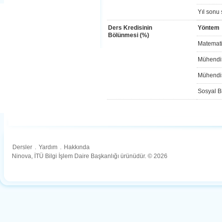
Yıl sonu 
Ders Kredisinin
Yöntem
Bölünmesi (%)
Matemati
Mühendis
Mühendis
Sosyal Bi
Dersler
.
Yardım
.
Hakkında
Ninova, İTÜ Bilgi İşlem Daire Başkanlığı ürünüdür. © 2026