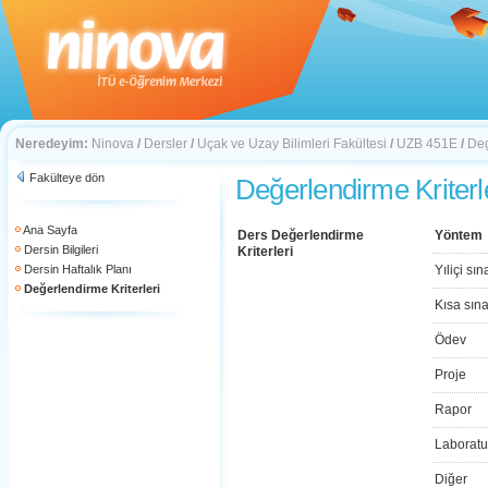
Neredeyim:
Ninova
/
Dersler
/
Uçak ve Uzay Bilimleri Fakültesi
/
UZB 451E
/
Deg
Fakülteye dön
Değerlendirme Kriterl
Ana Sayfa
Ders Değerlendirme
Yöntem
Dersin Bilgileri
Kriterleri
Dersin Haftalık Planı
Yıliçi sın
Değerlendirme Kriterleri
Kısa sın
Ödev
Proje
Rapor
Laboratu
Diğer