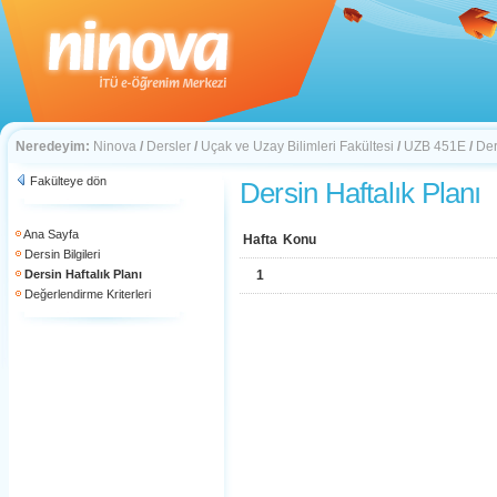
Neredeyim:
Ninova
/
Dersler
/
Uçak ve Uzay Bilimleri Fakültesi
/
UZB 451E
/
Der
Fakülteye dön
Dersin Haftalık Planı
Ana Sayfa
Hafta
Konu
Dersin Bilgileri
Dersin Haftalık Planı
1
Değerlendirme Kriterleri