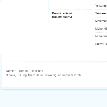
Yıl sonu 
Ders Kredisinin
Yöntem
Bölünmesi (%)
Matemati
Mühendis
Mühendis
Sosyal Bi
Dersler
.
Yardım
.
Hakkında
Ninova, İTÜ Bilgi İşlem Daire Başkanlığı ürünüdür. © 2026