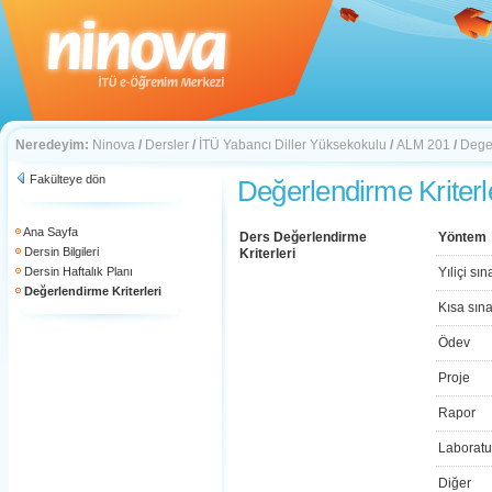
Neredeyim:
Ninova
/
Dersler
/
İTÜ Yabancı Diller Yüksekokulu
/
ALM 201
/
Deger
Fakülteye dön
Değerlendirme Kriterl
Ana Sayfa
Ders Değerlendirme
Yöntem
Dersin Bilgileri
Kriterleri
Dersin Haftalık Planı
Yıliçi sın
Değerlendirme Kriterleri
Kısa sın
Ödev
Proje
Rapor
Laboratu
Diğer