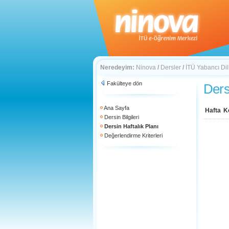
Neredeyim:
Ninova
/
Dersler
/
İTÜ Yabancı Di
Fakülteye dön
Ders
Ana Sayfa
Hafta
K
Dersin Bilgileri
Dersin Haftalık Planı
Değerlendirme Kriterleri