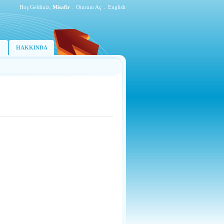
Hoş Geldiniz,
Misafir
.
Oturum Aç
.
English
HAKKINDA