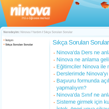
Neredeyim:
Ninova
/
Yardım
/
Sıkça Sorulan Sorular
İletişim
Sıkça Sorulan Sorula
Sıkça Sorulan Sorular
Ninova'da Ders ne an
Ninova ne anlama geli
Eğitimciler Ninova ile 
Derslerimde Ninova'yı
Başvuru formunda açı
yapmalıyım?
Ninova'da Sınıf ne an
Sisteme girmek için kul
İstek, öneri veya şikaye