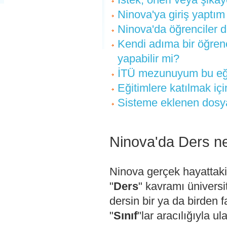
Ninova'ya giriş yaptım
Ninova'da öğrenciler d
Kendi adıma bir öğren
yapabilir mi?
İTÜ mezunuyum bu eğit
Eğitimlere katılmak iç
Sisteme eklenen dosyal
Ninova'da Ders n
Ninova gerçek hayattaki
"
Ders
" kavramı üniversit
dersin bir ya da birden f
"
Sınıf
"lar aracılığıyla ula