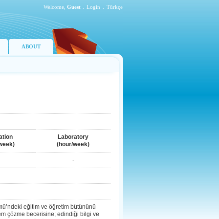
Welcome,
Guest
.
Login
.
Türkçe
ABOUT
ation
Laboratory
week)
(hour/week)
-
mü’ndeki eğitim ve öğretim bütününü
lem çözme becerisine; edindiği bilgi ve