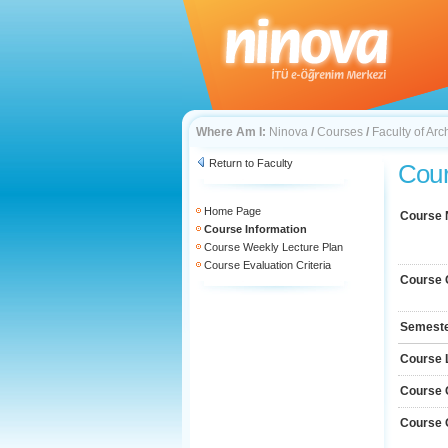
Where Am I:
Ninova
/
Courses
/
Faculty of Arc
Return to Faculty
Cour
Home Page
Course
Course Information
Course Weekly Lecture Plan
Course Evaluation Criteria
Course 
Semest
Course 
Course 
Course 