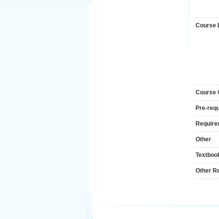
Course 
Course
Pre-requ
Required
Other
Textboo
Other R