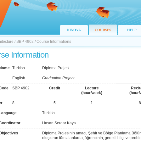
NİNOVA
COURSES
HELP
hitecture
/
SBP 4902
/
Course Informations
se Information
 Name
Turkish
Diploma Projesi
English
Graduation Project
Code
SBP 4902
Credit
Lecture
Recit
(hour/week)
(hour/
er
8
5
1
8
Language
Turkish
Coordinator
Hasan Serdar Kaya
Objectives
Diploma Projesinin amacı, Şehir ve Bölge Planlama Bölü
oluşturan tüm alanlarda, öğrencinin, gerekli bilgi ve prob