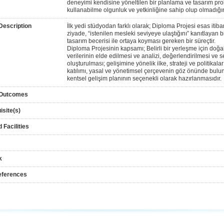
deneyimi kendisine yöneltilen bir planlama ve tasarım pr
kullanabilme olgunluk ve yetkinliğine sahip olup olmadığı
Description
İlk yedi stüdyodan farklı olarak; Diploma Projesi esas itib
ziyade, “istenilen mesleki seviyeye ulaştığını” kanıtlayan b
tasarım becerisi ile ortaya koyması gereken bir süreçtir.
Diploma Projesinin kapsamı; Belirli bir yerleşme için doğ
verilerinin elde edilmesi ve analizi, değerlendirilmesi ve 
oluşturulması; gelişimine yönelik ilke, strateji ve politikala
katılımı, yasal ve yönetimsel çerçevenin göz önünde bul
kentsel gelişim planının seçenekli olarak hazırlanmasıdır.
 Outcomes
isite(s)
 Facilities
k
eferences