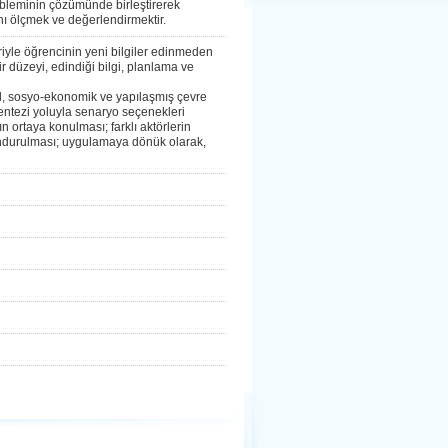
obleminin çözümünde birleştirerek
nı ölçmek ve değerlendirmektir.
ariyle öğrencinin yeni bilgiler edinmeden
ir düzeyi, edindiği bilgi, planlama ve
al, sosyo-ekonomik ve yapılaşmış çevre
sentezi yoluyla senaryo seçenekleri
rın ortaya konulması; farklı aktörlerin
undurulması; uygulamaya dönük olarak,