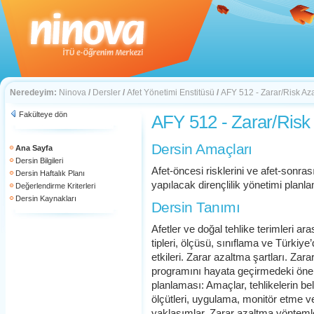
Neredeyim:
Ninova
/
Dersler
/
Afet Yönetimi Enstitüsü
/
AFY 512 - Zarar/Risk Az
Fakülteye dön
AFY 512 - Zarar/Risk
Dersin Amaçları
Ana Sayfa
Dersin Bilgileri
Afet-öncesi risklerini ve afet-sonra
Dersin Haftalık Planı
yapılacak dirençlilik yönetimi planl
Değerlendirme Kriterleri
Dersin Kaynakları
Dersin Tanımı
Afetler ve doğal tehlike terimleri ara
tipleri, ölçüsü, sınıflama ve Türkiye’d
etkileri. Zarar azaltma şartları. Za
programını hayata geçirmedeki önem
planlaması: Amaçlar, tehlikelerin be
ölçütleri, uygulama, monitör etme v
yaklaşımlar. Zarar azaltma yöntemle