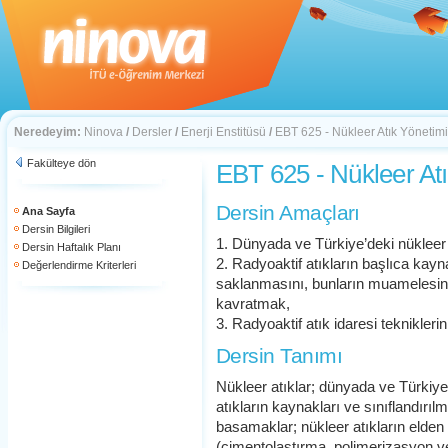
Neredeyim:
Ninova
/
Dersler
/
Enerji Enstitüsü
/
EBT 625 - Nükleer Atık Yönetimi
Fakülteye dön
EBT 625 - Nükleer At
Dersin Amaçları
Ana Sayfa
Dersin Bilgileri
1. Dünyada ve Türkiye’deki nükleer a
Dersin Haftalık Planı
2. Radyoaktif atıkların başlıca kayna
Değerlendirme Kriterleri
saklanmasını, bunların muamelesini 
kavratmak,
3. Radyoaktif atık idaresi teknikleri
Dersin Tanımı
Nükleer atıklar; dünyada ve Türkiye’d
atıkların kaynakları ve sınıflandırıl
basamaklar; nükleer atıkların elden 
(çimentolaştırma, polimerizasyon ve