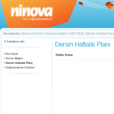
Neredeyim:
Ninova
/
Dersler
/
Enerji Enstitüsü
/
EBT 503E
/
Dersin Haftalık Plan
Fakülteye dön
Dersin Haftalık Planı
Ana Sayfa
Hafta
Konu
Dersin Bilgileri
Dersin Haftalık Planı
Değerlendirme Kriterleri