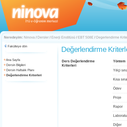
Neredeyim:
Ninova
/
Dersler
/
Enerji Enstitüsü
/
EBT 508E
/
Degerlendirme Krite
Fakülteye dön
Değerlendirme Kriterl
Ana Sayfa
Ders Değerlendirme
Yöntem
Dersin Bilgileri
Kriterleri
Dersin Haftalık Planı
Yıliçi sın
Değerlendirme Kriterleri
Kısa sın
Ödev
Proje
Rapor
Laboratu
Diğer