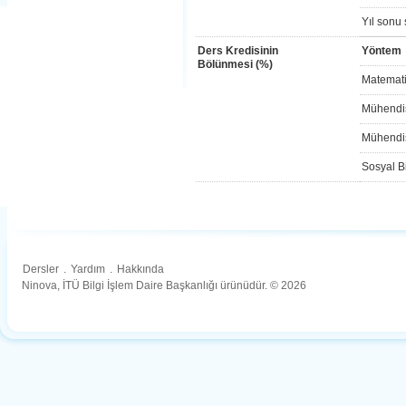
Yıl sonu 
Ders Kredisinin
Yöntem
Bölünmesi (%)
Matemati
Mühendis
Mühendis
Sosyal Bi
Dersler
.
Yardım
.
Hakkında
Ninova, İTÜ Bilgi İşlem Daire Başkanlığı ürünüdür. © 2026