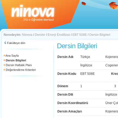
Neredeyim:
Ninova
/
Dersler
/
Enerji Enstitüsü
/
EBT 508E
/
Dersin Bilgileri
Fakülteye dön
Dersin Bilgileri
Ana Sayfa
Dersin Adı
Türkçe
Kojenera
Dersin Bilgileri
Dersin Haftalık Planı
İngilizce
Cogener
Değerlendirme Kriterleri
Dersin Kodu
EBT 508E
Kred
Dönem
1
3
Dersin Dili
İngilizce
Dersin Koordinatörü
Üner Ço
Dersin Amaçları
Kojenera