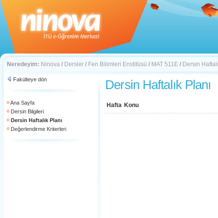
Neredeyim:
Ninova
/
Dersler
/
Fen Bilimleri Enstitüsü
/
MAT 511E
/
Dersin Haftal
Fakülteye dön
Dersin Haftalık Planı
Ana Sayfa
Hafta
Konu
Dersin Bilgileri
Dersin Haftalık Planı
Değerlendirme Kriterleri