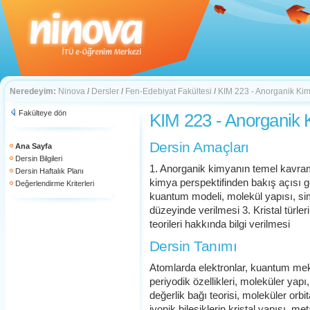
Neredeyim:
Ninova
/
Dersler
/
Fen-Edebiyat Fakültesi
/
KIM 223 - Anorganik Kim
Fakülteye dön
KIM 223 - Anorganik 
Dersin Amaçları
Ana Sayfa
Dersin Bilgileri
1. Anorganik kimyanın temel kavra
Dersin Haftalık Planı
kimya perspektifinden bakış açısı g
Değerlendirme Kriterleri
kuantum modeli, molekül yapısı, sim
düzeyinde verilmesi 3. Kristal türleri
teorileri hakkında bilgi verilmesi
Dersin Tanımı
Atomlarda elektronlar, kuantum meka
periyodik özellikleri, moleküler yapı
değerlik bağı teorisi, moleküler orbit
iyonik bileşiklerin kristal yapısı, me