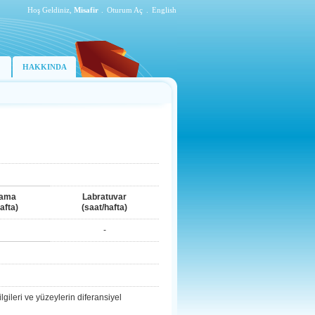
Hoş Geldiniz,
Misafir
.
Oturum Aç
.
English
HAKKINDA
lama
Labratuvar
afta)
(saat/hafta)
-
gileri ve yüzeylerin diferansiyel