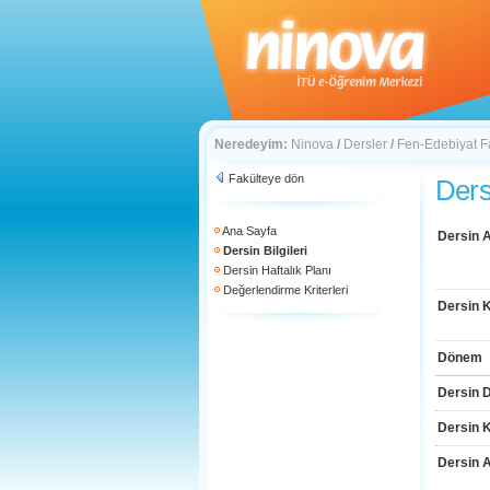
Neredeyim:
Ninova
/
Dersler
/
Fen-Edebiyat F
Fakülteye dön
Dersi
Ana Sayfa
Dersin A
Dersin Bilgileri
Dersin Haftalık Planı
Değerlendirme Kriterleri
Dersin 
Dönem
Dersin D
Dersin 
Dersin 