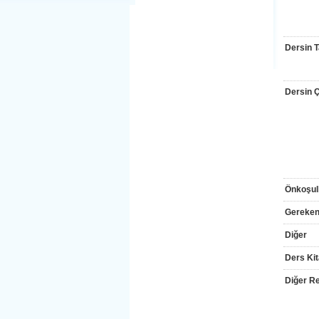
Dersin T
Dersin Çı
Önkoşul
Gereken
Diğer
Ders Kit
Diğer Re