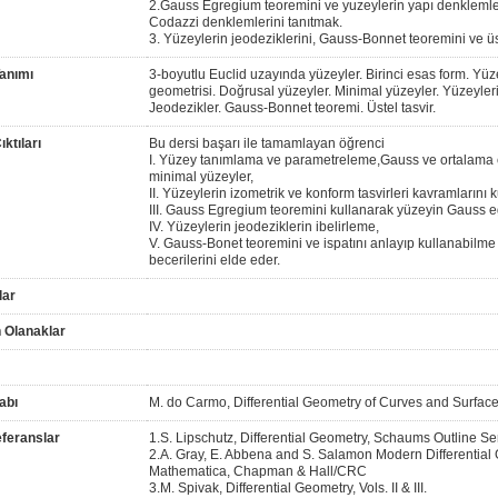
2.Gauss Egregium teoremini ve yuzeylerin yapı denklemle
Codazzi denklemlerini tanıtmak.
3. Yüzeylerin jeodeziklerini, Gauss-Bonnet teoremini ve üst
anımı
3-boyutlu Euclid uzayında yüzeyler. Birinci esas form. Yüze
geometrisi. Doğrusal yüzeyler. Minimal yüzeyler. Yüzeyleri
Jeodezikler. Gauss-Bonnet teoremi. Üstel tasvir.
ktıları
Bu dersi başarı ile tamamlayan öğrenci
I. Yüzey tanımlama ve parametreleme,Gauss ve ortalama e
minimal yüzeyler,
II. Yüzeylerin izometrik ve konform tasvirleri kavramlarını 
III. Gauss Egregium teoremini kullanarak yüzeyin Gauss e
IV. Yüzeylerin jeodeziklerin ibelirleme,
V. Gauss-Bonet teoremini ve ispatını anlayıp kullanabilme
becerilerini elde eder.
lar
 Olanaklar
abı
M. do Carmo, Differential Geometry of Curves and Surfaces
feranslar
1.S. Lipschutz, Differential Geometry, Schaums Outline Se
2.A. Gray, E. Abbena and S. Salamon Modern Differential
Mathematica, Chapman & Hall/CRC
3.M. Spivak, Differential Geometry, Vols. II & III.