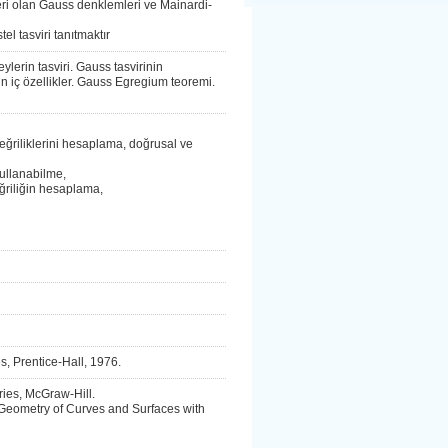
ri olan Gauss denklemleri ve Mainardi-
el tasviri tanıtmaktır
ylerin tasviri. Gauss tasvirinin
n iç özellikler. Gauss Egregium teoremi.
ğriliklerini hesaplama, doğrusal ve
kullanabilme,
ğriliğin hesaplama,
, Prentice-Hall, 1976.
ries, McGraw-Hill.
 Geometry of Curves and Surfaces with