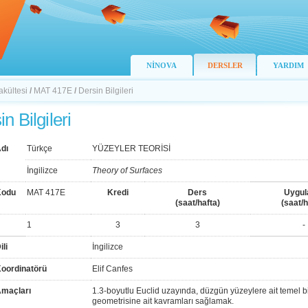
NİNOVA
DERSLER
YARDIM
akültesi
/
MAT 417E
/
Dersin Bilgileri
n Bilgileri
dı
Türkçe
YÜZEYLER TEORİSİ
İngilizce
Theory of Surfaces
Kodu
MAT 417E
Kredi
Ders
Uygu
(saat/hafta)
(saat/h
1
3
3
-
ili
İngilizce
Koordinatörü
Elif Canfes
Amaçları
1.3-boyutlu Euclid uzayında, düzgün yüzeylere ait temel bil
geometrisine ait kavramları sağlamak.