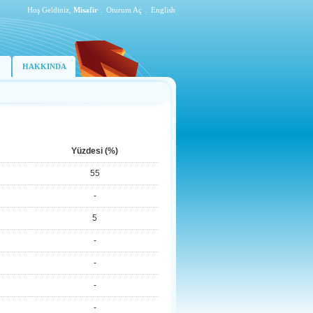
Hoş Geldiniz,
Misafir
.
Oturum Aç
.
English
HAKKINDA
Yüzdesi (%)
55
-
5
-
-
-
-