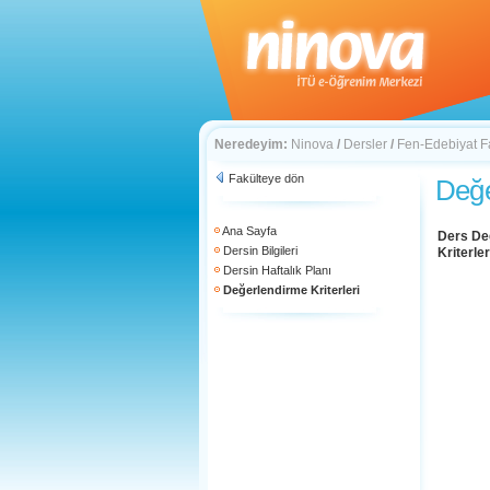
Neredeyim:
Ninova
/
Dersler
/
Fen-Edebiyat F
Fakülteye dön
Değe
Ana Sayfa
Ders De
Dersin Bilgileri
Kriterler
Dersin Haftalık Planı
Değerlendirme Kriterleri