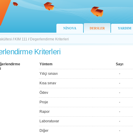
NİNOVA
DERSLER
YARDIM
akültesi
/
KIM 111
/
Degerlendirme Kriterleri
rlendirme Kriterleri
ğerlendirme
Yöntem
Sayı
i
Yıliçi sınavı
-
Kısa sınav
-
Ödev
-
Proje
-
Rapor
-
Laboratuvar
-
Diğer
-