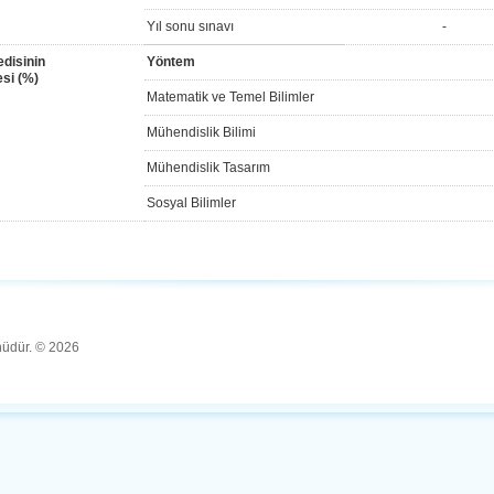
Yıl sonu sınavı
-
disinin
Yöntem
si (%)
Matematik ve Temel Bilimler
Mühendislik Bilimi
Mühendislik Tasarım
Sosyal Bilimler
ünüdür. © 2026