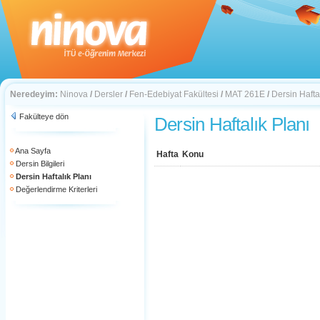
Neredeyim:
Ninova
/
Dersler
/
Fen-Edebiyat Fakültesi
/
MAT 261E
/
Dersin Hafta
Fakülteye dön
Dersin Haftalık Planı
Ana Sayfa
Hafta
Konu
Dersin Bilgileri
Dersin Haftalık Planı
Değerlendirme Kriterleri