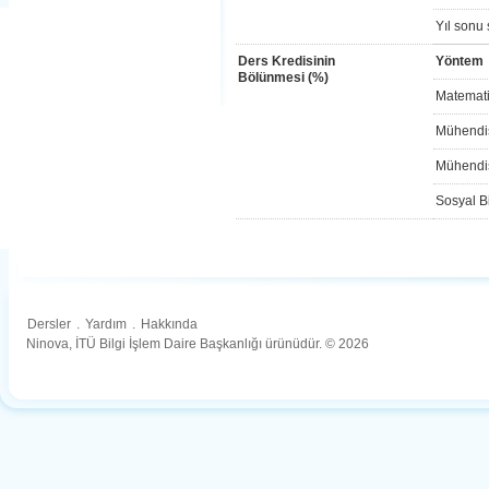
Yıl sonu 
Ders Kredisinin
Yöntem
Bölünmesi (%)
Matemati
Mühendis
Mühendis
Sosyal Bi
Dersler
.
Yardım
.
Hakkında
Ninova, İTÜ Bilgi İşlem Daire Başkanlığı ürünüdür. © 2026