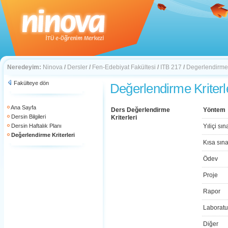
Neredeyim:
Ninova
/
Dersler
/
Fen-Edebiyat Fakültesi
/
ITB 217
/
Degerlendirme K
Fakülteye dön
Değerlendirme Kriterl
Ana Sayfa
Ders Değerlendirme
Yöntem
Dersin Bilgileri
Kriterleri
Dersin Haftalık Planı
Yıliçi sın
Değerlendirme Kriterleri
Kısa sın
Ödev
Proje
Rapor
Laboratu
Diğer