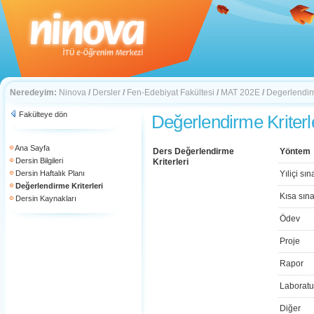
Neredeyim:
Ninova
/
Dersler
/
Fen-Edebiyat Fakültesi
/
MAT 202E
/
Degerlendirm
Fakülteye dön
Değerlendirme Kriterl
Ana Sayfa
Ders Değerlendirme
Yöntem
Dersin Bilgileri
Kriterleri
Dersin Haftalık Planı
Yıliçi sın
Değerlendirme Kriterleri
Kısa sın
Dersin Kaynakları
Ödev
Proje
Rapor
Laboratu
Diğer