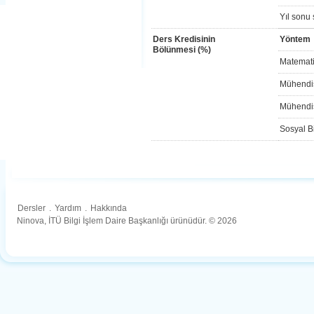
Yıl sonu 
Ders Kredisinin
Yöntem
Bölünmesi (%)
Matemati
Mühendis
Mühendis
Sosyal Bi
Dersler
.
Yardım
.
Hakkında
Ninova, İTÜ Bilgi İşlem Daire Başkanlığı ürünüdür. © 2026