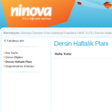
Neredeyim:
Ninova
/
Dersler
/
Fen-Edebiyat Fakültesi
/
MAT 417E
/
Dersin Hafta
Fakülteye dön
Dersin Haftalık Planı
Ana Sayfa
Hafta
Konu
Dersin Bilgileri
Dersin Haftalık Planı
Değerlendirme Kriterleri