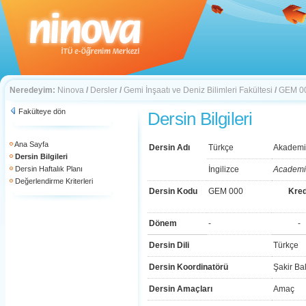
Neredeyim:
Ninova
/
Dersler
/
Gemi İnşaatı ve Deniz Bilimleri Fakültesi
/
GEM 0
Fakülteye dön
Dersin Bilgileri
Ana Sayfa
Dersin Adı
Türkçe
Akademi
Dersin Bilgileri
Dersin Haftalık Planı
İngilizce
Academi
Değerlendirme Kriterleri
Dersin Kodu
GEM 000
Kred
Dönem
-
-
Dersin Dili
Türkçe
Dersin Koordinatörü
Şakir Ba
Dersin Amaçları
Amaç