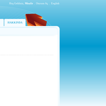
Hoş Geldiniz,
Misafir
.
Oturum Aç
.
English
HAKKINDA