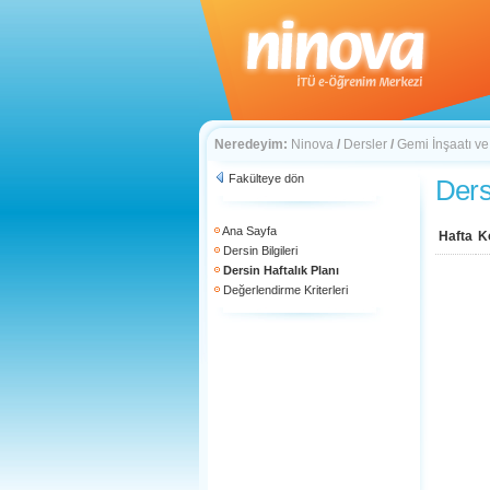
Neredeyim:
Ninova
/
Dersler
/
Gemi İnşaatı ve
Fakülteye dön
Ders
Ana Sayfa
Hafta
K
Dersin Bilgileri
Dersin Haftalık Planı
Değerlendirme Kriterleri