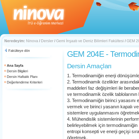
Neredeyim:
Ninova
/
Dersler
/
Gemi İnşaatı ve Deniz Bilimleri Fakültesi
/
GEM 20
Fakülteye dön
GEM 204E - Termodi
Dersin Amaçları
Ana Sayfa
Dersin Bilgileri
1. Termodinamiğin enerji dönüşümleri i
Dersin Haftalık Planı
2. Termodinamik özelikler arasındaki
Değerlendirme Kriterleri
maddeleri faz değişimleri ile berab
ve termodinamik özelik tablolarının
3. Termodinamiğin birinci yasasını e
vermek ve birinci yasanın kapalı ve
sistemlere uygulanmasını öğretmek
4. Mühendislik sistemlerinin performa
belirleyebilmek için termodinamiğin 
entropi konsepti ve enerji geçişi sıra
öğretmek.