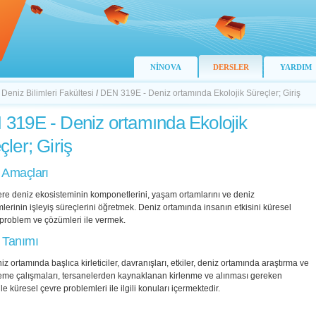
NİNOVA
DERSLER
YARDIM
 Deniz Bilimleri Fakültesi
/
DEN 319E - Deniz ortamında Ekolojik Süreçler; Giriş
319E - Deniz ortamında Ekolojik
çler; Giriş
 Amaçları
re deniz ekosisteminin komponetlerini, yaşam ortamlarını ve deniz
lerinin işleyiş süreçlerini öğretmek. Deniz ortamında insanın etkisini küresel
 problem ve çözümleri ile vermek.
 Tanımı
iz ortamında başlıca kirleticiler, davranışları, etkiler, deniz ortamında araştırma ve
izleme çalışmaları, tersanelerden kaynaklanan kirlenme ve alınması gereken
le küresel çevre problemleri ile ilgili konuları içermektedir.