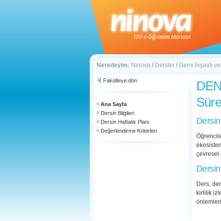
Neredeyim:
Ninova
/
Dersler
/
Gemi İnşaatı ve
Fakülteye dön
DEN 
Süre
Ana Sayfa
Dersin Bilgileri
Dersin
Dersin Haftalık Planı
Değerlendirme Kriterleri
Öğrencile
ekosistem
çevresel
Dersin
Ders, den
kirlilik 
önlemleri