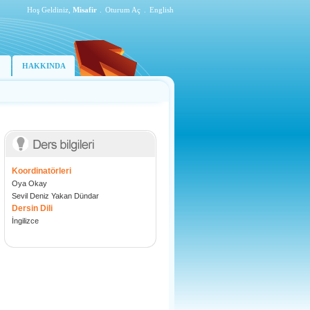
Hoş Geldiniz,
Misafir
.
Oturum Aç
.
English
HAKKINDA
Koordinatörleri
Oya Okay
Sevil Deniz Yakan Dündar
Dersin Dili
İngilizce