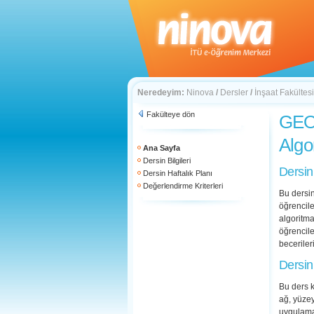
Neredeyim:
Ninova
/
Dersler
/
İnşaat Fakültesi
Fakülteye dön
GEO 
Algo
Ana Sayfa
Dersin Bilgileri
Dersin
Dersin Haftalık Planı
Değerlendirme Kriterleri
Bu dersi
öğrencile
algoritma
öğrencile
beceriler
Dersin
Bu ders k
ağ, yüzey
uygulama 