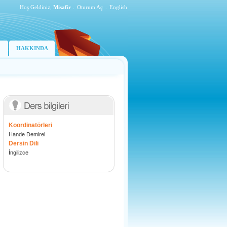
Hoş Geldiniz,
Misafir
.
Oturum Aç
.
English
HAKKINDA
Koordinatörleri
Hande Demirel
Dersin Dili
İngilizce