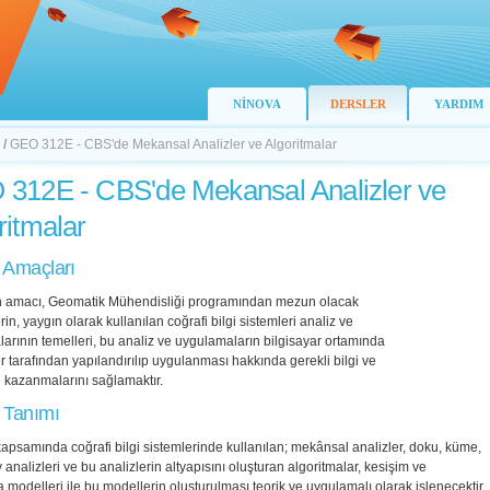
NİNOVA
DERSLER
YARDIM
/
GEO 312E - CBS'de Mekansal Analizler ve Algoritmalar
312E - CBS'de Mekansal Analizler ve
ritmalar
 Amaçları
n amacı, Geomatik Mühendisliği programından mezun olacak
rin, yaygın olarak kullanılan coğrafi bilgi sistemleri analiz ve
larının temelleri, bu analiz ve uygulamaların bilgisayar ortamında
r tarafından yapılandırılıp uygulanması hakkında gerekli bilgi ve
i kazanmalarını sağlamaktır.
 Tanımı
apsamında coğrafi bilgi sistemlerinde kullanılan; mekânsal analizler, doku, küme,
 analizleri ve bu analizlerin altyapısını oluşturan algoritmalar, kesişim ve
modelleri ile bu modellerin oluşturulması teorik ve uygulamalı olarak işlenecektir.