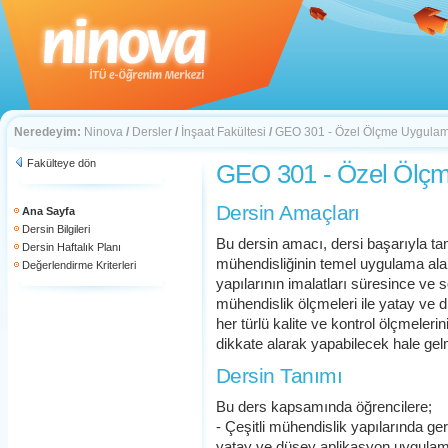
Neredeyim:
Ninova
/
Dersler
/
İnşaat Fakültesi
/
GEO 301 - Özel Ölçme Uygulam
Fakülteye dön
GEO 301 - Özel Ölçm
Dersin Amaçları
Ana Sayfa
Dersin Bilgileri
Bu dersin amacı, dersi başarıyla t
Dersin Haftalık Planı
mühendisliğinin temel uygulama alan
Değerlendirme Kriterleri
yapılarının imalatları süresince ve
mühendislik ölçmeleri ile yatay ve 
her türlü kalite ve kontrol ölçmelerin
dikkate alarak yapabilecek hale gelm
Dersin Tanımı
Bu ders kapsamında öğrencilere;
- Çeşitli mühendislik yapılarında ger
yatay ve düşey aplikasyon uygulama