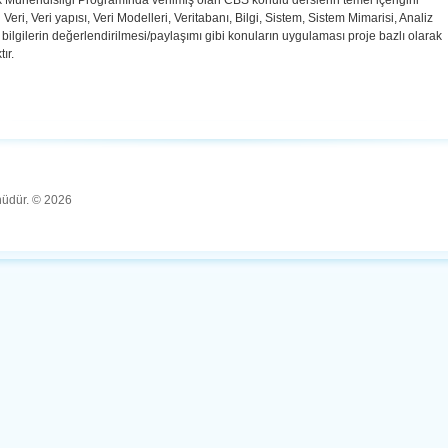
 Mühendisliği Programında verilmiş olan CBS konulu derslerin temel içeriğini
 Veri, Veri yapısı, Veri Modelleri, Veritabanı, Bilgi, Sistem, Sistem Mimarisi, Analiz
bilgilerin değerlendirilmesi/paylaşımı gibi konuların uygulaması proje bazlı olarak
ır.
ünüdür. © 2026