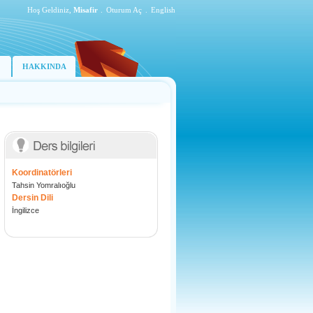
Hoş Geldiniz,
Misafir
.
Oturum Aç
.
English
HAKKINDA
Koordinatörleri
Tahsin Yomralıoğlu
Dersin Dili
İngilizce