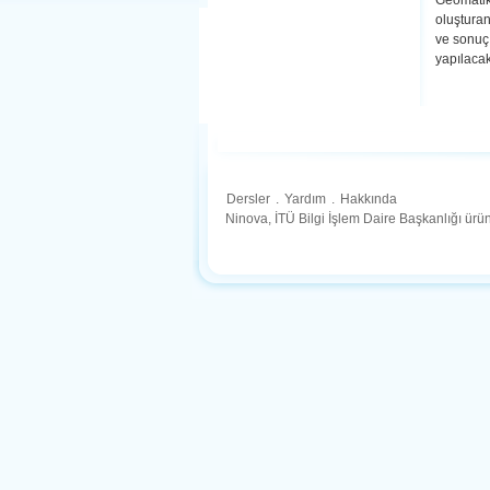
Geomatik
oluşturan
ve sonuç 
yapılacakt
Dersler
.
Yardım
.
Hakkında
Ninova, İTÜ Bilgi İşlem Daire Başkanlığı ür