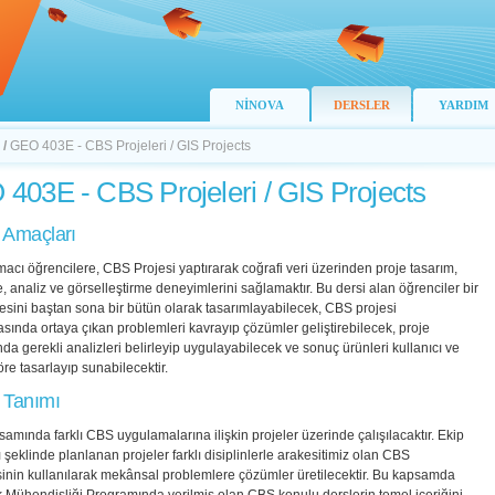
NİNOVA
DERSLER
YARDIM
/
GEO 403E - CBS Projeleri / GIS Projects
403E - CBS Projeleri / GIS Projects
 Amaçları
acı öğrencilere, CBS Projesi yaptırarak coğrafi veri üzerinden proje tasarım,
e, analiz ve görselleştirme deneyimlerini sağlamaktır. Bu dersi alan öğrenciler bir
sini baştan sona bir bütün olarak tasarımlayabilecek, CBS projesi
ında ortaya çıkan problemleri kavrayıp çözümler geliştirebilecek, proje
a gerekli analizleri belirleyip uygulayabilecek ve sonuç ürünleri kullanıcı ve
e tasarlayıp sunabilecektir.
 Tanımı
amında farklı CBS uygulamalarına ilişkin projeler üzerinde çalışılacaktır. Ekip
 şeklinde planlanan projeler farklı disiplinlerle arakesitimiz olan CBS
sinin kullanılarak mekânsal problemlere çözümler üretilecektir. Bu kapsamda