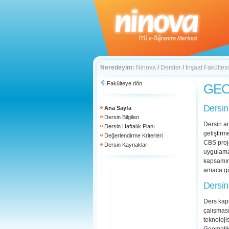
Neredeyim:
Ninova
/
Dersler
/
İnşaat Fakültesi
Fakülteye dön
GEO 
Dersin
Ana Sayfa
Dersin Bilgileri
Dersin am
Dersin Haftalık Planı
geliştirm
Değerlendirme Kriterleri
CBS proje
Dersin Kaynakları
uygulamas
kapsamınd
amaca gör
Dersin
Ders kaps
çalışması
teknoloji