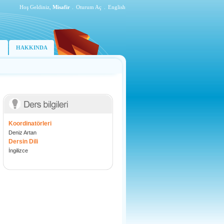
Hoş Geldiniz,
Misafir
.
Oturum Aç
.
English
HAKKINDA
Koordinatörleri
Deniz Artan
Dersin Dili
İngilizce