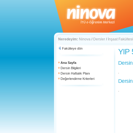
Neredeyim:
Ninova
/
Dersler
/
İnşaat Fakültesi
Fakülteye dön
YIP 
Dersin
Ana Sayfa
Dersin Bilgileri
.
Dersin Haftalık Planı
Değerlendirme Kriterleri
Dersin
.