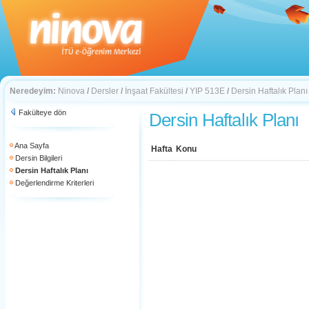
Neredeyim:
Ninova
/
Dersler
/
İnşaat Fakültesi
/
YIP 513E
/
Dersin Haftalık Planı
Fakülteye dön
Dersin Haftalık Planı
Ana Sayfa
Hafta
Konu
Dersin Bilgileri
Dersin Haftalık Planı
Değerlendirme Kriterleri